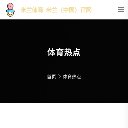
体育热点
首页
体育热点