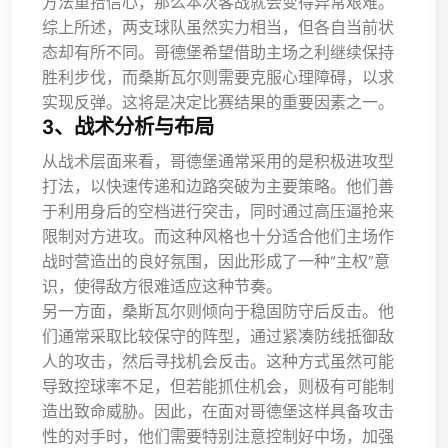
方法重拾信心，那么本次客战就会变得异常艰难。
综上所述，两支球队虽然实力相当，但各自当前状
态却有所不同。哥德堡希望借助主场之利继续保持
胜利步伐，而桑斯瓦尔则需要克服心理障碍，以求
实现反弹。这将是决定比赛结果的重要因素之一。
3、战术分析与布局
从战术层面来看，哥德堡通常采用的是积极进攻型
打法，以快速传递和边路突破为主要策略。他们善
于利用身后的空档进行突击，同时通过高压逼抢来
限制对方进攻。而这种风格也十分适合他们主场作
战时营造出的良好氛围，因此形成了一种“主权”意
识，使得敌方很难适应这种节奏。
另一方面，桑斯瓦尔则倾向于稳固防守后反击。他
们通常采取比较保守的阵型，通过紧凑防线抵御敌
人的攻击，然后寻找机会反击。这种方式虽然可能
导致控球率不足，但若能抓住机会，则极有可能制
造出致命威胁。因此，在面对哥德堡这样具备攻击
性的对手时，他们需要特别注意控制好中场，加强