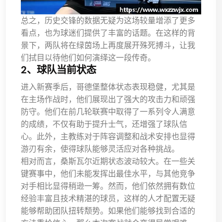
总之，历史交锋的数据无疑为这场较量增添了更多
看点，也为球迷们提供了丰富的话题。在这样的背
景下，两队将在绿茵场上再度展开殊死搏斗，让我
们拭目以待他们如何演绎这一段传奇。
2、球队当前状态
进入新赛季后，哥德堡整体状态表现稳健，尤其是
在主场作战时，他们展现出了强大的攻击力和顽强
防守。他们在前几轮联赛中取得了一系列令人满意
的成绩，不仅有助于提升士气，还增强了球队信
心。此外，主教练对于阵容调整和战术安排也显得
游刃有余，使得球队能够灵活应对各种挑战。
相对而言，桑斯瓦尔近期状态波动较大。在一些关
键赛事中，他们未能发挥出最佳水平，与其他竞争
对手相比显得稍逊一筹。然而，他们依然拥有数位
经验丰富且技术精湛的球员，这样的人才配置无疑
能够帮助团队扭转颓势。如果他们能够找到合适的