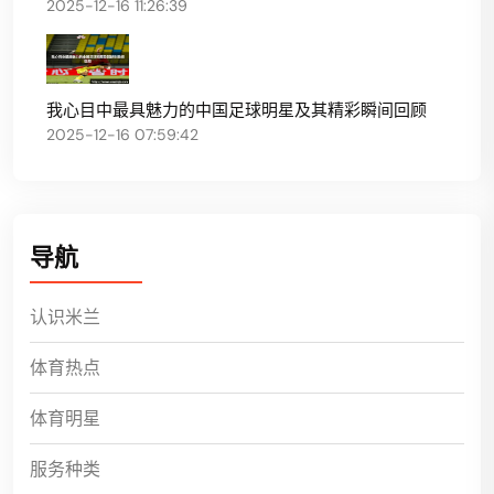
2025-12-16 11:26:39
我心目中最具魅力的中国足球明星及其精彩瞬间回顾
2025-12-16 07:59:42
导航
认识米兰
体育热点
体育明星
服务种类