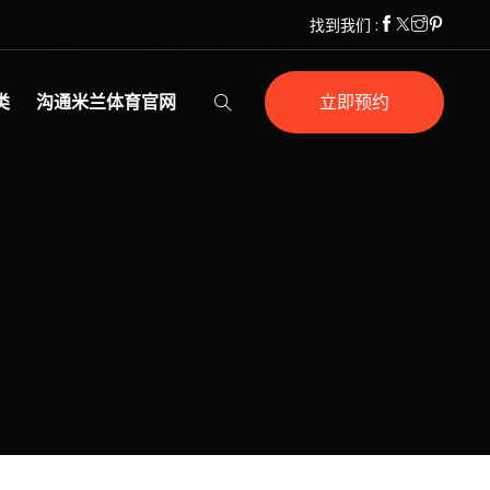
找到我们 :
类
沟通米兰体育官网
立即预约