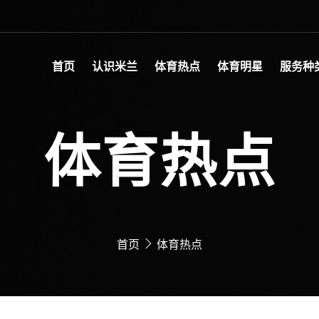
首页
认识米兰
体育热点
体育明星
服务种
体育热点
首页
体育热点