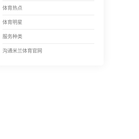
体育热点
体育明星
服务种类
沟通米兰体育官网