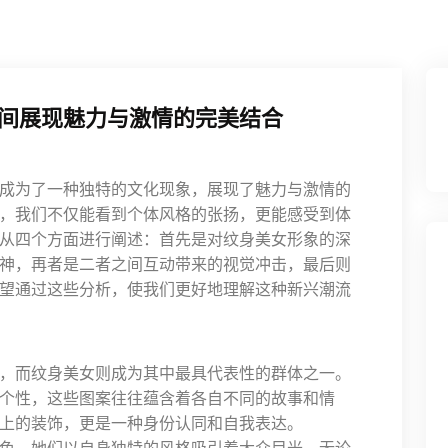
间展现魅力与激情的完美结合
成为了一种独特的文化现象，展现了魅力与激情的
，我们不仅能看到个体风格的张扬，更能感受到体
从四个方面进行阐述：首先是对纹身美女形象的深
神，再者是二者之间互动带来的视觉冲击，最后则
望通过这些分析，使我们更好地理解这种新兴潮流
，而纹身美女则成为其中最具代表性的群体之一。
个性，这些图案往往蕴含着各自不同的故事和情
上的装饰，更是一种身份认同和自我表达。