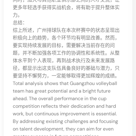
更多年轻选手获得实战机会，将有助于提升整体实
力。
总结：
综上所述，广州排球队在本次杯赛中的状态呈现出
积极向上的趋势，各个环节均有明显改善。然而，
要实现持续发展的目标，需要解决当前存在的问
题，并不断加强各项工作的协调性和系统性。从整
体水平到个人表现，再到战术执行及未来发展路
径，都显示出这支队伍具备良好的基础与潜力，只
要坚持不懈努力，一定能够取得更加辉煌的成绩。
Total analysis shows that Guangzhou volleyball
team has great potential and a bright future
ahead. The overall performance in the cup
competition reflects their dedication and hard
work, but continuous improvement is essential.
By addressing existing challenges and focusing
on talent development, they can aim for even