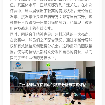
伍，其整体水平一直以来都受到广泛关注。在本次
杯赛中，球队展现出了较高的竞技状态，无论是在
发球、接发球还是进攻防守方面都有显著提升。这
种提升不仅得益于日常训练的努力，也体现了教练
组在技战术上的有效安排。
同时，团队合作精神也是广州排球队的一大亮点。
在比赛中，球员们之间配合默契，通过不断传导球
权和有效跑位来创造得分机会。这种良好的团队氛
围，使得每位球员都能充分发挥自己的特长，从而
提高了整个队伍的竞技水平。