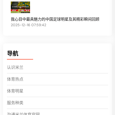
我心目中最具魅力的中国足球明星及其精彩瞬间回顾
2025-12-16 07:59:42
导航
认识米兰
体育热点
体育明星
服务种类
沟通米兰体育官网