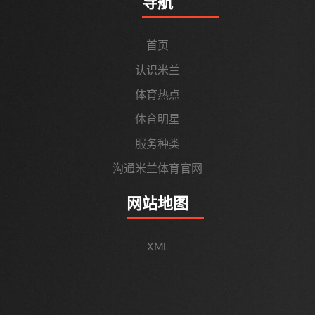
导航
首页
认识米兰
体育热点
体育明星
服务种类
沟通米兰体育官网
网站地图
XML