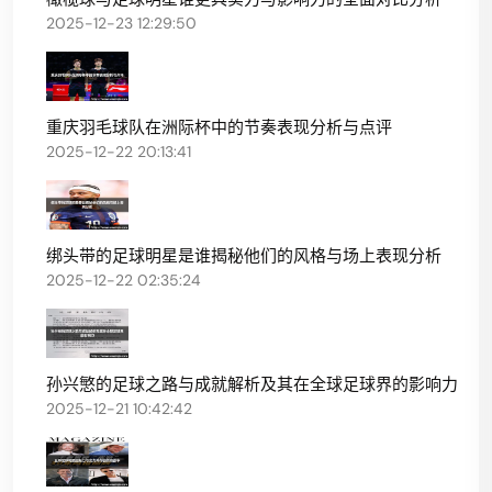
2025-12-23 12:29:50
重庆羽毛球队在洲际杯中的节奏表现分析与点评
2025-12-22 20:13:41
绑头带的足球明星是谁揭秘他们的风格与场上表现分析
2025-12-22 02:35:24
孙兴慜的足球之路与成就解析及其在全球足球界的影响力
2025-12-21 10:42:42