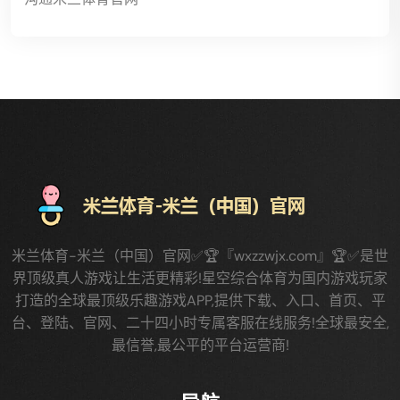
米兰体育-米兰（中国）官网✅🏆『wxzzwjx.com』🏆✅是世
界顶级真人游戏让生活更精彩!星空综合体育为国内游戏玩家
打造的全球最顶级乐趣游戏APP,提供下载、入口、首页、平
台、登陆、官网、二十四小时专属客服在线服务!全球最安全,
最信誉,最公平的平台运营商!