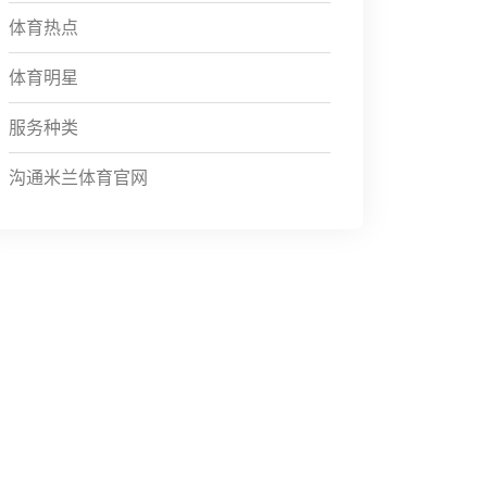
体育热点
体育明星
服务种类
沟通米兰体育官网