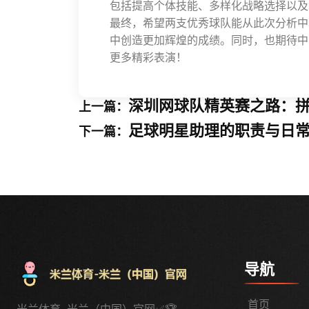
包括提高个体技能、多样化战略选择以及
最终，希望两支优秀球队能从此次分析中
中创造更加辉煌的成绩。同时，也期待中
更多精彩表演！
深圳网球队精英赛之路：
上一篇：
足球明星助理的职责与日
下一篇：
导航
首页