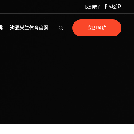
找到我们 :
类
沟通米兰体育官网
立即预约