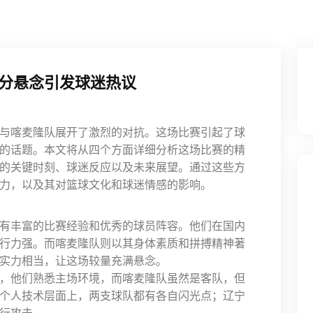
分悬念引发球迷热议
与喀麦隆队展开了激烈的对抗。这场比赛引起了球
的话题。本文将从四个方面详细分析这场比赛的精
的关键时刻、球迷反应以及未来展望。通过这些方
力，以及其对篮球文化和球迷情感的影响。
有丰富的比赛经验和优秀的球员阵容。他们在国内
行力强。而喀麦隆队则以其身体素质和拼搏精神著
实力相当，让这场较量充满悬念。
，他们熟悉主场环境，而喀麦隆队虽然是客队，但
个人技术层面上，两支球队都有各自闪光点；辽宁