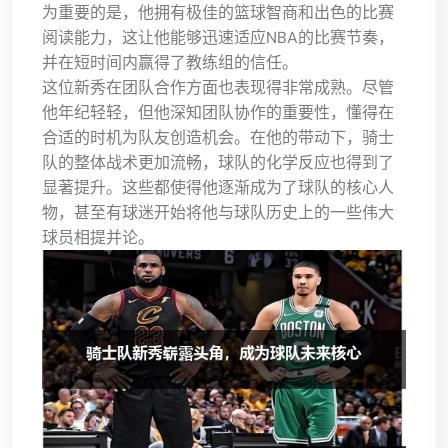
为重要的是，他拥有极佳的篮球智商和出色的比赛
阅读能力，这让他能够迅速适应NBA的比赛节奏，
并在短时间内赢得了教练组的信任。
这位新秀在团队合作方面也表现得非常成熟。尽管
他年纪轻轻，但他深知团队协作的重要性，懂得在
合适的时机为队友创造机会。在他的带动下，骑士
队的整体战术更加流畅，球队的化学反应也得到了
显著提升。这些都使得他逐渐成为了球队的核心人
物，甚至有球迷开始将他与球队历史上的一些伟大
球员相提并论。