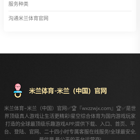
服务种类
沟通米兰体育官网
米兰体育-米兰（中国）官网✅🏆『wxzzwjx.com』🏆✅是世
界顶级真人游戏让生活更精彩!星空综合体育为国内游戏玩家
打造的全球最顶级乐趣游戏APP,提供下载、入口、首页、平
台、登陆、官网、二十四小时专属客服在线服务!全球最安全,
最信誉,最公平的平台运营商!