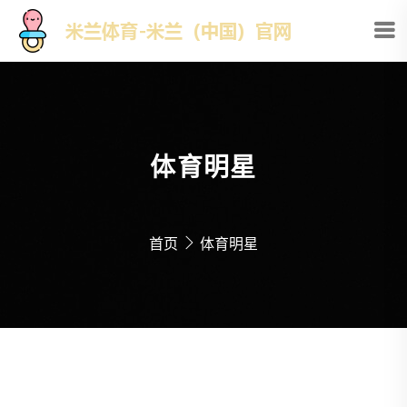
体育明星
首页
体育明星