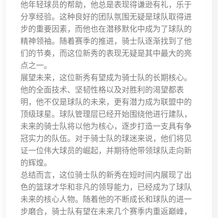
他年轻球员的帮助，他总是表现得谦逊有礼，乐于
分享经验。这种良好的团队氛围无疑是球队取得进
步的重要因素，而他也在潜移默化中成为了球队的
精神领袖。随着赛季的推进，骑士队逐渐找到了他
们的节奏，而这位新秀的表现无疑是其中最大的亮
点之一。
展望未来，这位新秀有望成为骑士队的长期核心。
他的全面技术、坚韧性格以及对胜利的渴望都表
明，他不仅是球队的未来，更有潜力成为联盟中的
顶级球星。球队管理层已经开始围绕他进行建队，
未来的骑士队将以他为核心，逐步打造一支具有争
冠实力的队伍。对于骑士队的球迷来说，他们将见
证一位伟大球员的崛起，并期待他带领球队走向新
的辉煌。
总结而言，这位骑士队的新秀在短时间内展现了出
色的篮球才华和非凡的领导能力，已经成为了球队
未来的核心人物。随着他的不断成长和球队的进一
步磨合，骑士队有望在未来几个赛季内重返巅峰，