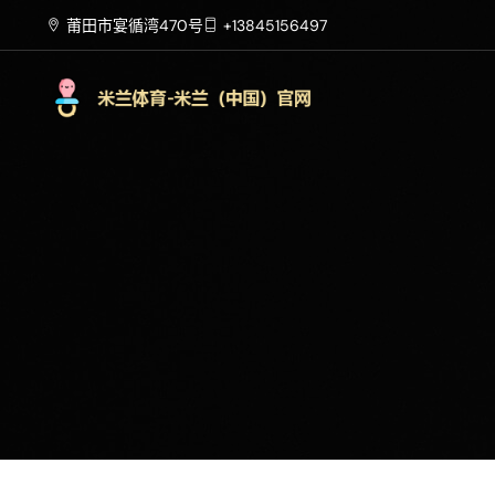
莆田市宴循湾470号
+13845156497