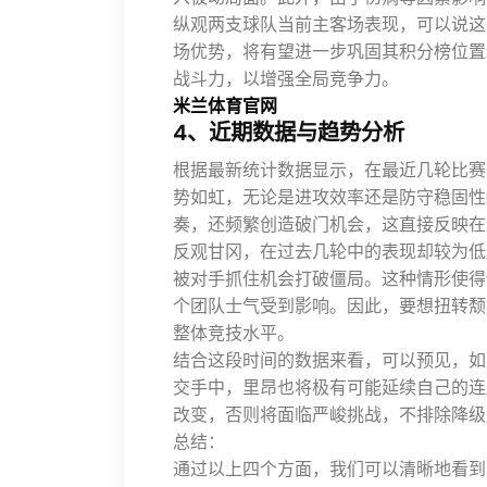
纵观两支球队当前主客场表现，可以说这
场优势，将有望进一步巩固其积分榜位置
战斗力，以增强全局竞争力。
米兰体育官网
4、近期数据与趋势分析
根据最新统计数据显示，在最近几轮比赛
势如虹，无论是进攻效率还是防守稳固性
奏，还频繁创造破门机会，这直接反映在
反观甘冈，在过去几轮中的表现却较为低
被对手抓住机会打破僵局。这种情形使得
个团队士气受到影响。因此，要想扭转颓
整体竞技水平。
结合这段时间的数据来看，可以预见，如
交手中，里昂也将极有可能延续自己的连
改变，否则将面临严峻挑战，不排除降级
总结：
通过以上四个方面，我们可以清晰地看到