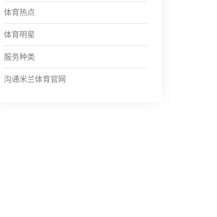
体育热点
体育明星
服务种类
沟通米兰体育官网