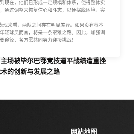
到现在，他们已形成一定规模和体系，使得整体实
，通过调整来恢复信心和斗志，以便摆脱困境，实
表现来看，两队之间存在明显差异。如果没有根本
年轻球员而言，将是一条艰难之路。因此，加强训
要途径，各方需共同努力迎接挑战！
，主场被毕尔巴鄂竞技逼平战绩遭重挫
战术的创新与发展之路
网站地图