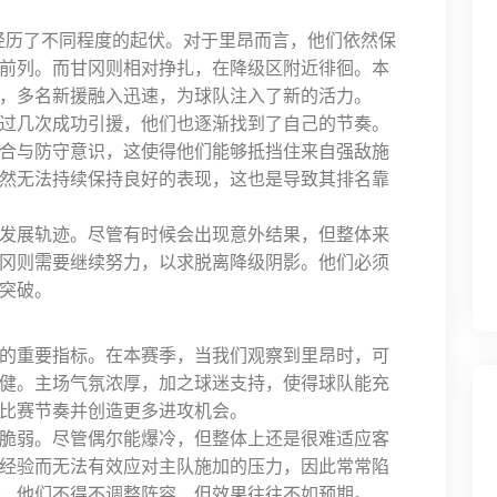
冈都经历了不同程度的起伏。对于里昂而言，他们依然保
前列。而甘冈则相对挣扎，在降级区附近徘徊。本
，多名新援融入迅速，为球队注入了新的活力。
过几次成功引援，他们也逐渐找到了自己的节奏。
合与防守意识，这使得他们能够抵挡住来自强敌施
然无法持续保持良好的表现，这也是导致其排名靠
发展轨迹。尽管有时候会出现意外结果，但整体来
冈则需要继续努力，以求脱离降级阴影。他们必须
突破。
的重要指标。在本赛季，当我们观察到里昂时，可
健。主场气氛浓厚，加之球迷支持，使得球队能充
比赛节奏并创造更多进攻机会。
脆弱。尽管偶尔能爆冷，但整体上还是很难适应客
经验而无法有效应对主队施加的压力，因此常常陷
，他们不得不调整阵容，但效果往往不如预期。