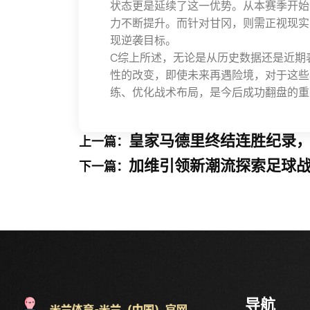
状态更是延续了这一优势。从本赛季开始
力不断提升。而针对甘冈，则需正视现实
现逆袭目标。
C综上所述，无论是从历史数据还是近期
性的改变，即使未来再遇险境，对于这些
练、优化战术布局，是今后成功翻盘的重
皇家马德里终结连胜纪录
上一篇：
加维引领新潮流探索足球
下一篇：
导航