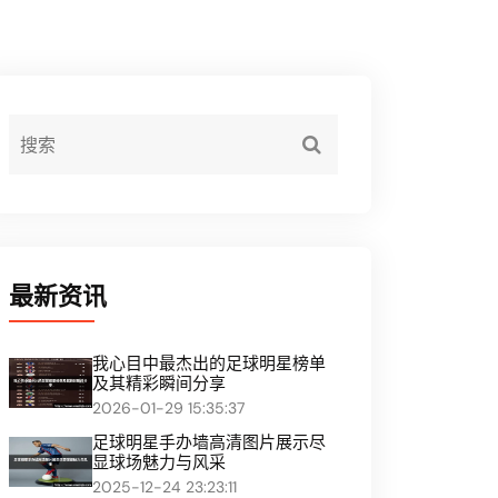
最新资讯
我心目中最杰出的足球明星榜单
及其精彩瞬间分享
2026-01-29 15:35:37
足球明星手办墙高清图片展示尽
显球场魅力与风采
2025-12-24 23:23:11