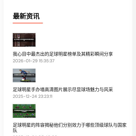
最新资讯
我心目中最杰出的足球明星榜单及其精彩瞬间分享
2026-01-29 15:35:37
足球明星手办墙高清图片展示尽显球场魅力与风采
2025-12-24 23:23:11
足球明星的阵容揭秘他们分别效力于哪些顶级球队与国家
队