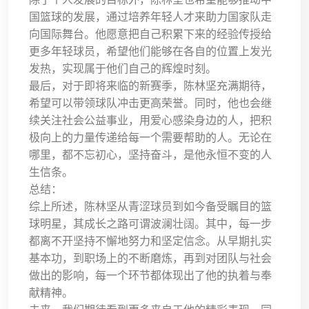
国篮球的发展，通过培养年轻人才来助力国家队走
向国际舞台。他愿意把自己积累下来的经验传授给
更多年轻球员，希望他们能够在各自的位置上发光
发热，实现属于他们自己的辉煌时刻。
最后，对于即将来临的新赛季，陈林坚充满期待，
希望可以带领球队冲击更高荣誉。同时，他也会继
续关注社会公益事业，用爱心感染身边的人，把积
极向上的力量传递给每一个需要帮助的人。无论在
哪里，都不忘初心，坚持奋斗，是他永恒不变的人
生信条。
总结：
综上所述，陈林坚从青涩球员到如今备受瞩目的篮
球明星，其成长之路可谓波澜壮阔。其中，每一步
都离不开坚持不懈地努力和坚定信念。从早期扎实
基本功，到职场上的不断磨炼，再到对团队与社会
做出的影响，每一个环节都体现出了他的执着与奉
献精神。