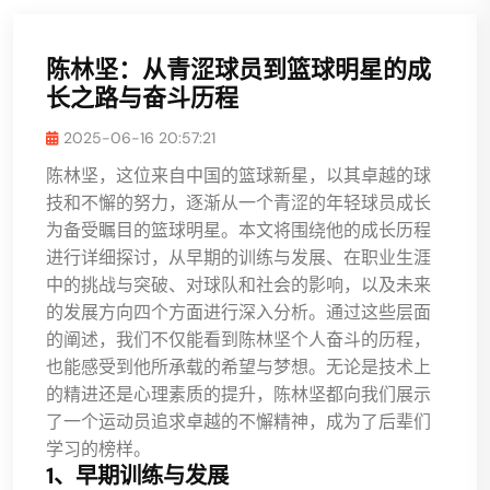
陈林坚：从青涩球员到篮球明星的成
长之路与奋斗历程
2025-06-16 20:57:21
陈林坚，这位来自中国的篮球新星，以其卓越的球
技和不懈的努力，逐渐从一个青涩的年轻球员成长
为备受瞩目的篮球明星。本文将围绕他的成长历程
进行详细探讨，从早期的训练与发展、在职业生涯
中的挑战与突破、对球队和社会的影响，以及未来
的发展方向四个方面进行深入分析。通过这些层面
的阐述，我们不仅能看到陈林坚个人奋斗的历程，
也能感受到他所承载的希望与梦想。无论是技术上
的精进还是心理素质的提升，陈林坚都向我们展示
了一个运动员追求卓越的不懈精神，成为了后辈们
学习的榜样。
1、早期训练与发展