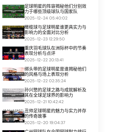
足球明星的阵容揭秘他们分别效
力于哪些顶级球队与国家队
2025-12-24 05:40:02
橄榄球与足球明星谁更具实力与
影响力的全面对比分析
2025-12-23 12:29:50
重庆羽毛球队在洲际杯中的节奏
表现分析与点评
2025-12-22 20:13:41
绑头带的足球明星是谁揭秘他们
的风格与场上表现分析
2025-12-22 02:35:24
孙兴慜的足球之路与成就解析及
其在全球足球界的影响力
2025-12-21 10:42:42
丑帅足球明星的魅力与实力并存
的传奇故事
2025-12-20 19:04:37
广州网球队在全国网球耐力排行