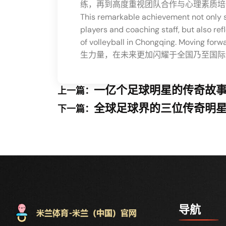
练，再到高度重视团队合作与心理素质培
This remarkable achievement not only 
players and coaching staff, but also r
of volleyball in Chongqing. 
生力量，在未来更加闪耀于全国乃至国际
一亿个足球明星的传奇故
上一篇：
全球足球界的三位传奇明
下一篇：
导航