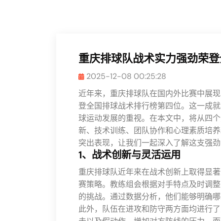
重庆排球队战术实力强劲荣登
2025-12-08 00:25:28
近年来，重庆排球队在国内外比赛中展现
登全国排球战术排行榜第四位。这一成就
球运动发展的重视。在本文中，将从四个
新、技术训练、团队协作和心理素质培养
突出表现，让我们一起深入了解这支强劲
1、战术创新与灵活运用
重庆排球队近年来在战术创新上取得显著
赛策略。教练组会根据对手特点及时调整
的挑战。通过数据分析，他们能够明确哪
此外，队伍在进攻和防守两方面均进行了