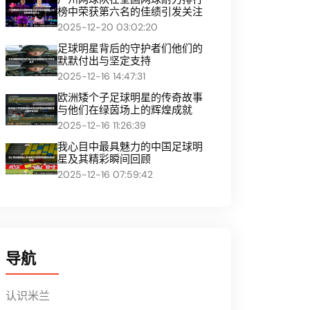
榜中荣获第六名的佳绩引发关注
2025-12-20 03:02:20
足球明星背后的守护者们他们的
默默付出与坚定支持
2025-12-16 14:47:31
欧洲矮个子足球明星的传奇故事
与他们在绿茵场上的辉煌成就
2025-12-16 11:26:39
我心目中最具魅力的中国足球明
星及其精彩瞬间回顾
2025-12-16 07:59:42
导航
认识米兰